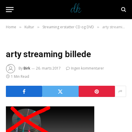
Home
Kultur
Streaming erstatter CD og DVD
arty streaming billede
»
»
»
arty streaming billede
By
Birk
26. marts 2017
Ingen kommentarer
1 Min Read