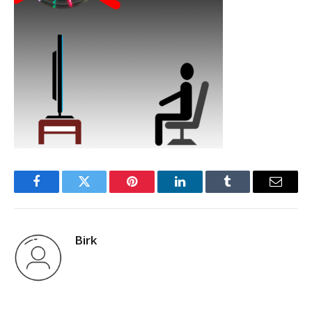
Facebook
Twitter
Pinterest
LinkedIn
Tumblr
Email
Birk