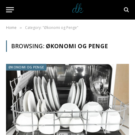
Home
Category: "Økonomi og Penge"
»
BROWSING:
ØKONOMI OG PENGE
ØKONOMI OG PENGE