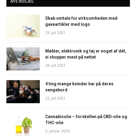
NYE INDLÆG
Skab omtale for virksomheden med
gaveartikler med logo
29. juli 2021
Møbler, elektronik og tøj er noget af dét,
vi shopper mest på nettet
28. juli 2021
4 ting mange kvinder har på deres
sengebord
22. juli 2021
Cannabisolie – forskellen på CBD-olie og
THC-olie
3. januar 2018