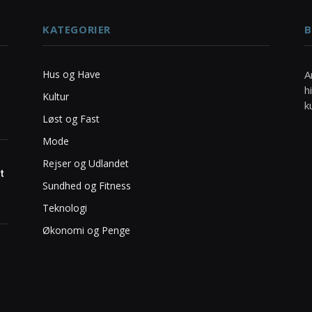
KATEGORIER
B
Hus og Have
A
h
Kultur
k
Løst og Fast
Mode
Rejser og Udlandet
t
Sundhed og Fitness
Teknologi
Økonomi og Penge