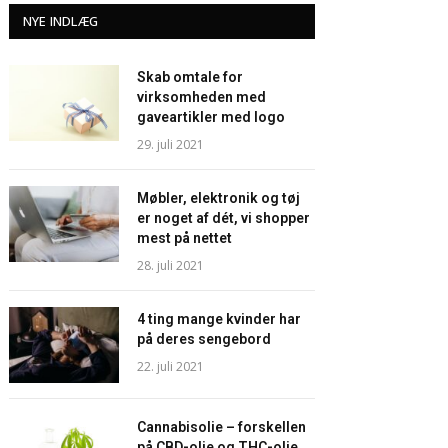
NYE INDLÆG
Skab omtale for
virksomheden med
gaveartikler med logo
29. juli 2021
Møbler, elektronik og tøj
er noget af dét, vi shopper
mest på nettet
28. juli 2021
4 ting mange kvinder har
på deres sengebord
22. juli 2021
Cannabisolie – forskellen
på CBD-olie og THC-olie