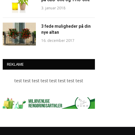
3. januar 2018
3 fede muligheder på din
nye altan
16. december 2017
REKLAME
test test test test test test test test