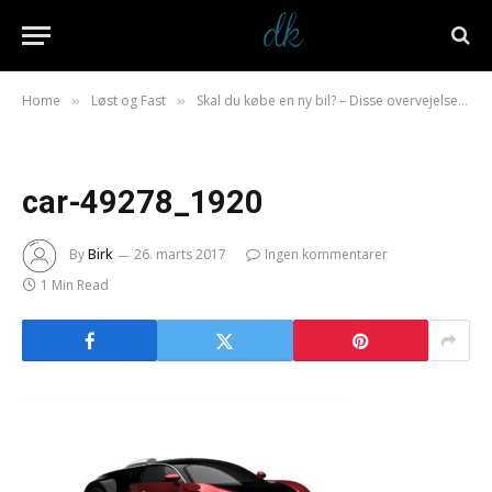
Home
Løst og Fast
Skal du købe en ny bil? – Disse overvejelser bør du gøre dig
»
»
car-49278_1920
By
Birk
26. marts 2017
Ingen kommentarer
1 Min Read