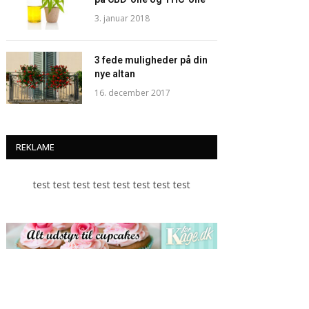
3. januar 2018
3 fede muligheder på din
nye altan
16. december 2017
REKLAME
test test test test test test test test