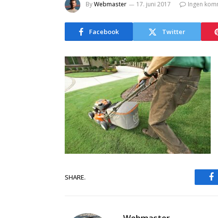
By
Webmaster
17. juni 2017
Ingen kom
Facebook
Twitter
SHARE.
F
Webmaster