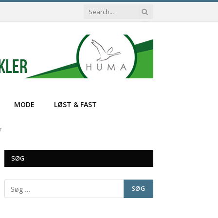
MODE
LØST & FAST
r
SØG