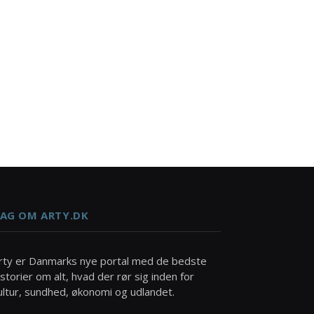
AG OM ARTY.DK
rty er Danmarks nye portal med de bedste
istorier om alt, hvad der rør sig inden for
ultur, sundhed, økonomi og udlandet.