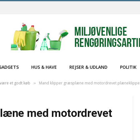
GADGETS
HUS & HAVE
REJSER & UDLAND
POLITIK
være et godt køb
Mand klipper græsplæne med motordrevet plæneklippe
»
plæne med motordrevet