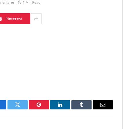
mentarer
1 Min Read
Pinterest
acebook
Twitter
Pinterest
LinkedIn
Tumblr
Email