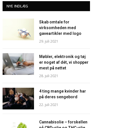
NYE INDLÆG
Skab omtale for
virksomheden med
gaveartikler med logo
29. juli 2021
Møbler, elektronik og tøj
er noget af dét, vi shopper
mest på nettet
28. juli 2021
4 ting mange kvinder har
på deres sengebord
22. juli 2021
Cannabisolie – forskellen
på CBD-olie og THC-olie