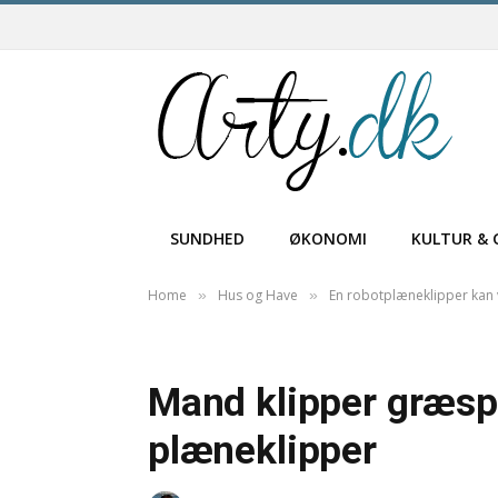
SUNDHED
ØKONOMI
KULTUR & 
Home
Hus og Have
En robotplæneklipper kan 
»
»
Mand klipper græs
plæneklipper