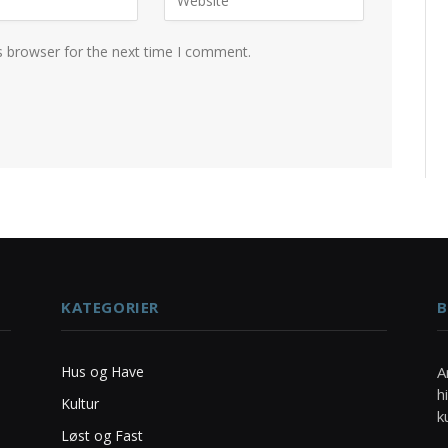
s browser for the next time I comment.
KATEGORIER
B
Hus og Have
A
h
Kultur
k
Løst og Fast