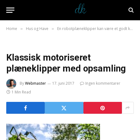
Home
Hus og Have
En robotplæneklipper kan være et godt køb
»
»
Klassisk motoriseret
plæneklipper med opsamling
By
Webmaster
17. juni 2017
Ingen kommentarer
1 Min Read