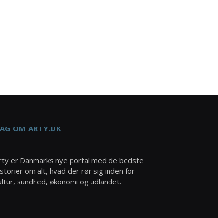
AG OM ARTY.DK
rty er Danmarks nye portal med de bedste
istorier om alt, hvad der rør sig inden for
ultur, sundhed, økonomi og udlandet.