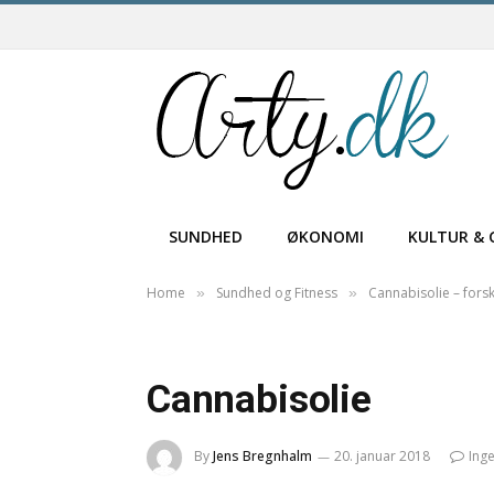
SUNDHED
ØKONOMI
KULTUR & 
Home
Sundhed og Fitness
Cannabisolie – fors
»
»
Cannabisolie
By
Jens Bregnhalm
20. januar 2018
Ing