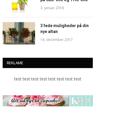
3. januar 2018
3 fede muligheder på din
nye altan
16. december 2017
REKLAME
test test test test test test test test