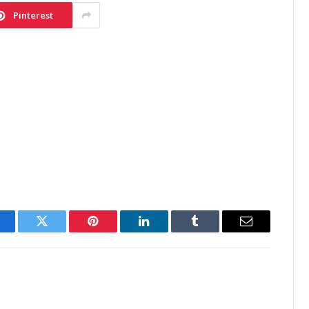
Pinterest
acebook
Twitter
Pinterest
LinkedIn
Tumblr
Email