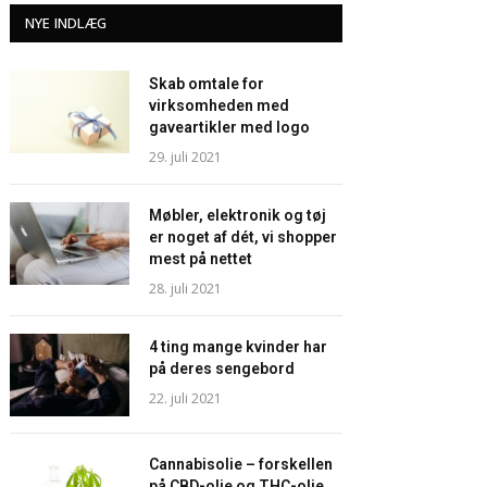
NYE INDLÆG
Skab omtale for
virksomheden med
gaveartikler med logo
29. juli 2021
Møbler, elektronik og tøj
er noget af dét, vi shopper
mest på nettet
28. juli 2021
4 ting mange kvinder har
på deres sengebord
22. juli 2021
Cannabisolie – forskellen
på CBD-olie og THC-olie