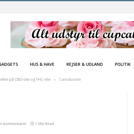
GADGETS
HUS & HAVE
REJSER & UDLAND
POLITIK
kellen på CBD-olie og THC-olie
Cannabisolie
»
en kommentarer
1 Min Read