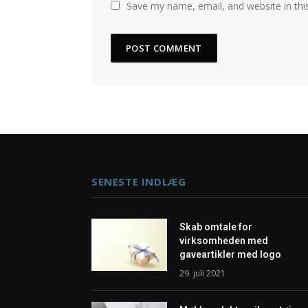
Save my name, email, and website in thi
SENESTE INDLÆG
Skab omtale for
virksomheden med
gaveartikler med logo
29. juli 2021