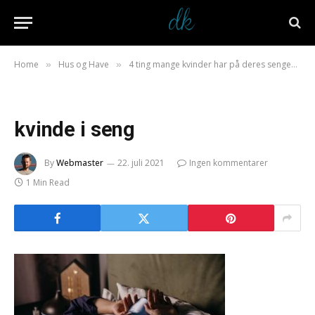
Home
Hus og Have
4 ting mange kvinder har på deres sengebord
»
»
kvinde i seng
By
Webmaster
22. juli 2021
Ingen kommentarer
1 Min Read