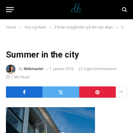
Home
Hus og Have
3 fede muligheder på din nye altan
Summer in the city
»
»
»
Summer in the city
By
Webmaster
1. januar 2018
Ingen kommentarer
1 Min Read